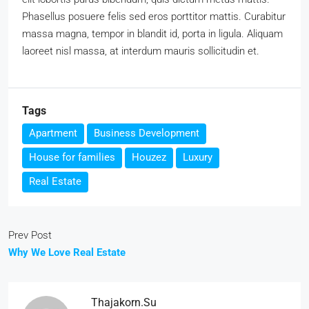
Phasellus posuere felis sed eros porttitor mattis. Curabitur
massa magna, tempor in blandit id, porta in ligula. Aliquam
laoreet nisl massa, at interdum mauris sollicitudin et.
Tags
Apartment
Business Development
House for families
Houzez
Luxury
Real Estate
Prev Post
Why We Love Real Estate
Thajakorn.su