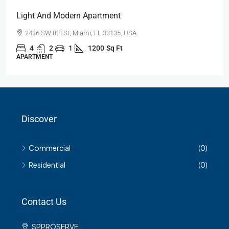
Light And Modern Apartment
2436 SW 8th St, Miami, FL 33135, USA
4
2
1
1200
Sq Ft
APARTMENT
Discover
Commercial
(0)
Residential
(0)
Contact Us
SPPROSERVE