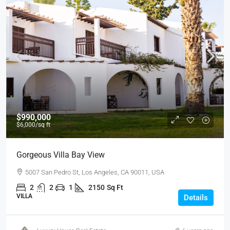
$990,000
$6,000
/sq ft
Gorgeous Villa Bay View
5007 San Pedro St, Los Angeles, CA 90011, USA
2
2
1
2150
Sq Ft
VILLA
Details